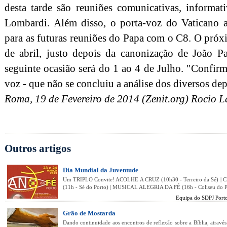
desta tarde são reuniões comunicativas, informat
Lombardi. Além disso, o porta-voz do Vaticano a
para as futuras reuniões do Papa com o C8. O próx
de abril, justo depois da canonização de João P
seguinte ocasião será do 1 ao 4 de Julho. "Confirm
voz - que não se concluiu a análise dos diversos de
Roma, 19 de Fevereiro de 2014 (Zenit.org) Rocio 
Outros artigos
Dia Mundial da Juventude
Um TRIPLO Convite! ACOLHE A CRUZ (10h30 - Terreiro da Sé) |
(11h - Sé do Porto) | MUSICAL ALEGRIA DA FÉ (16h - Coliseu do P
Equipa do SDPJ Port
Grão de Mostarda
Dando continuidade aos encontros de reflexão sobre a Bíblia, através