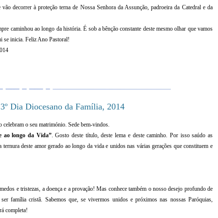
le vão decorrer à proteção terna de Nossa Senhora da Assunção, padroeira da Catedral e da
mpre caminhou ao longo da história. É sob a bênção constante deste mesmo olhar que vamos
 se inicia. Feliz Ano Pastoral!
2014
3º Dia Diocesano da Família, 2014
no celebram o seu matrimónio. Sede bem-vindos.
e ao longo da Vida”
. Gosto deste título, deste lema e deste caminho. Por isso saúdo as
la ternura deste amor gerado ao longo da vida e unidos nas várias gerações que constituem e
 medos e tristezas, a doença e a provação! Mas conhece também o nosso desejo profundo de
e ser família cristã. Sabemos que, se vivermos unidos e próximos nas nossas Paróquias,
rá completa!