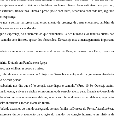
e ajuda-os a sentir o ânimo e a fortaleza nas horas difíceis. Jesus está atento e é próximo,
os enfermos, fixa-se nos últimos e preocupa-se com todos, repartindo com cada um, segundo
or, esperança.
eva-nos a confiar na Igreja, sinal e sacramento da presença de Jesus e leva-nos, também, de
de e a amar e servir o Mundo.
«que a esperança, só a merecem os que caminham». O ser humano e as famílias cristãs não
caminha com firmeza, apesar dos obstáculos. Talvez seja essa a mensagem mais importante
dade a caminha e a entrar no mistério do amor de Deus, a dialogar com Deus, como fez
ária. É vivida em Família e em Igreja.
os, pais e filhos, esposos e irmãos.
va, referida mais de mil vezes no Antigo e no Novo Testamento, onde mergulham as atividades
ão de cada pessoa.
sabedoria nos diz: que só “o coração sabe dispor o caminho” (Prov 16, 9). Que seja assim,
a Diocese, a viver e a decidir o seu caminho, de coração aberto para. É ainda ao Coração de
famílias que vivem momentos difíceis, seja pelas ruturas do amor e da fidelidade, seja pelas
 pelas incertezas e medos diante do futuro.
ela de dizermos ao mundo a alegria de sermos família na Diocese do Porto. A família é este
inscreveu desde o momento da criação do mundo, no coração humano e na história da