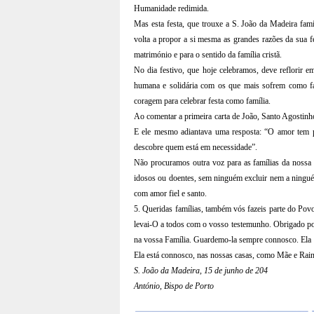
Humanidade redimida.
Mas esta festa, que trouxe a S. João da Madeira fa
volta a propor a si mesma as grandes razões da sua fé
matrimónio e para o sentido da família cristã.
No dia festivo, que hoje celebramos, deve reflorir 
humana e solidária com os que mais sofrem como fam
coragem para celebrar festa como família.
Ao comentar a primeira carta de João, Santo Agostinh
E ele mesmo adiantava uma resposta: “O amor tem 
descobre quem está em necessidade”.
Não procuramos outra voz para as famílias da nossa 
idosos ou doentes, sem ninguém excluir nem a ningué
com amor fiel e santo.
5. Queridas famílias, também vós fazeis parte do Pov
levai-O a todos com o vosso testemunho. Obrigado p
na vossa Família. Guardemo-la sempre connosco. Ela é p
Ela está connosco, nas nossas casas, como Mãe e Rain
S. João da Madeira, 15 de junho de 204
António, Bispo de Porto