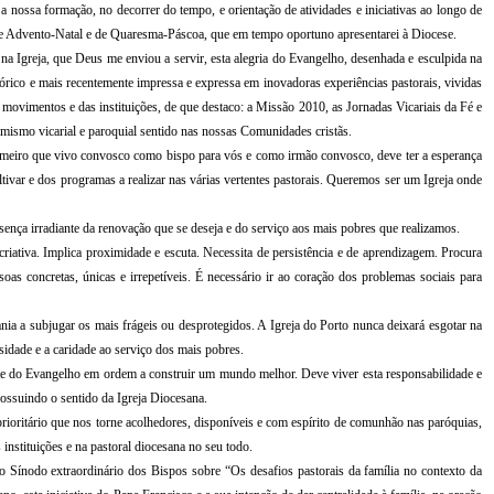
a nossa formação, no decorrer do tempo, e orientação de atividades e iniciativas ao longo de
e Advento-Natal e de Quaresma-Páscoa, que em tempo oportuno apresentarei à Diocese.
 na Igreja, que Deus me enviou a servir, esta alegria do Evangelho, desenhada e esculpida na
órico e mais recentemente impressa e expressa em inovadoras experiências pastorais, vividas
s movimentos e das instituições, de que destaco: a Missão 2010, as Jornadas Vicariais da Fé e
amismo vicarial e paroquial sentido nas nossas Comunidades cristãs.
rimeiro que vivo convosco como bispo para vós e como irmão convosco, deve ter a esperança
tivar e dos programas a realizar nas várias vertentes pastorais. Queremos ser um Igreja onde
ença irradiante da renovação que se deseja e do serviço aos mais pobres que realizamos.
riativa. Implica proximidade e escuta. Necessita de persistência e de aprendizagem. Procura
oas concretas, únicas e irrepetíveis. É necessário ir ao coração dos problemas sociais para
nia a subjugar os mais frágeis ou desprotegidos. A Igreja do Porto nunca deixará esgotar na
idade e a caridade ao serviço dos mais pobres.
te do Evangelho em ordem a construir um mundo melhor. Deve viver esta responsabilidade e
possuindo o sentido da Igreja Diocesana.
prioritário que nos torne acolhedores, disponíveis e com espírito de comunhão nas paróquias,
 instituições e na pastoral diocesana no seu todo.
o Sínodo extraordinário dos Bispos sobre “Os desafios pastorais da família no contexto da