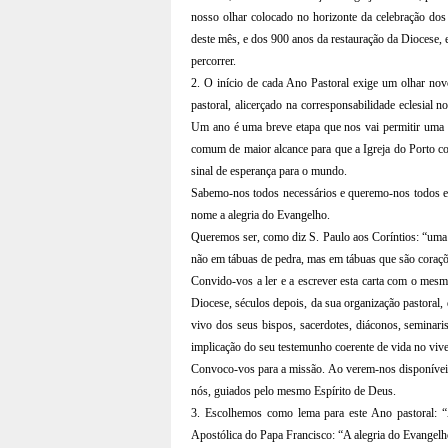
nosso olhar colocado no horizonte da celebração d
deste mês, e dos 900 anos da restauração da Diocese,
percorrer.
2. O início de cada Ano Pastoral exige um olhar nov
pastoral, alicerçado na corresponsabilidade eclesial 
Um ano é uma breve etapa que nos vai permitir uma r
comum de maior alcance para que a Igreja do Porto co
sinal de esperança para o mundo.
Sabemo-nos todos necessários e queremo-nos todos en
nome a alegria do Evangelho.
Queremos ser, como diz S. Paulo aos Coríntios: “uma c
não em tábuas de pedra, mas em tábuas que são coraçõ
Convido-vos a ler e a escrever esta carta com o mesm
Diocese, séculos depois, da sua organização pastoral,
vivo dos seus bispos, sacerdotes, diáconos, seminari
implicação do seu testemunho coerente de vida no vive
Convoco-vos para a missão. Ao verem-nos disponíveis 
nós, guiados pelo mesmo Espírito de Deus.
3. Escolhemos como lema para este Ano pastoral: “A
Apostólica do Papa Francisco: “A alegria do Evangelh