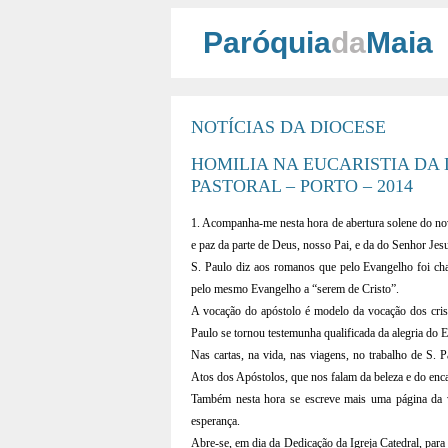
Paróquia
da
Maia
NOTÍCIAS DA DIOCESE
HOMILIA NA EUCARISTIA DA
PASTORAL – PORTO – 2014
1. Acompanha-me nesta hora de abertura solene do no
e paz da parte de Deus, nosso Pai, e da do Senhor Jes
S. Paulo diz aos romanos que pelo Evangelho foi ch
pelo mesmo Evangelho a “serem de Cristo”.
A vocação do apóstolo é modelo da vocação dos cris
Paulo se tornou testemunha qualificada da alegria do 
Nas cartas, na vida, nas viagens, no trabalho de S. 
Atos dos Apóstolos, que nos falam da beleza e do enca
Também nesta hora se escreve mais uma página da vi
esperança.
Abre-se, em dia da Dedicação da Igreja Catedral, par