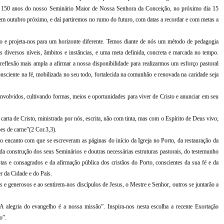
os 150 anos do nosso Seminário Maior de Nossa Senhora da Conceição, no próximo dia 15
 em outubro próximo, e daí partiremos no rumo do futuro, com datas a recordar e com metas a
o e projeta-nos para um horizonte diferente. Temos diante de nós um método de pedagogia
nos diversos níveis, âmbitos e instâncias, e uma meta definida, concreta e marcada no tempo.
eflexão mais ampla a afirmar a nossa disponibilidade para realizarmos um esforço pastoral
nsciente na fé, mobilizada no seu todo, fortalecida na comunhão e renovada na caridade seja
volvidos, cultivando formas, meios e oportunidades para viver de Cristo e anunciar em seu
arta de Cristo, ministrada por nós, escrita, não com tinta, mas com o Espírito de Deus vivo;
es de carne”(2 Cor.3,3).
o encanto com que se escreveram as páginas do início da Igreja no Porto, da restauração da
 da construção dos seus Seminários e doutras necessárias estruturas pastorais, do testemunho
stas e consagrados e da afirmação pública dos cristãos do Porto, conscientes da sua fé e da
r da Cidade e do País.
e generosos e ao sentirem-nos discípulos de Jesus, o Mestre e Senhor, outros se juntarão a
 alegria do evangelho é a nossa missão”. Inspira-nos nesta escolha a recente Exortação
o”.