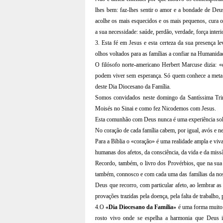
lhes bem: faz-lhes sentir o amor e a bondade de Deus 
acolhe os mais esquecidos e os mais pequenos, cura 
a sua necessidade: saúde, perdão, verdade, força interi
3. Esta fé em Jesus e esta certeza da sua presença l
olhos voltados para as famílias a confiar na Humanida
O filósofo norte-americano Herbert Marcuse dizia: 
podem viver sem esperança. Só quem conhece a meta 
deste Dia Diocesano da Família.
Somos convidados neste domingo da Santíssima Trin
Moisés no Sinai e como fez Nicodemos com Jesus.
Esta comunhão com Deus nunca é uma experiência solit
No coração de cada família cabem, por igual, avós e net
Para a Bíblia o «coração» é uma realidade ampla e vi
humanas dos afetos, da consciência, da vida e da miss
Recordo, também, o livro dos Provérbios, que na sua 
também, connosco e com cada uma das famílias da noss
Deus que recorro, com particular afeto, ao lembrar as 
provações trazidas pela doença, pela falta de trabalho,
4.O
«Dia Diocesano da Família»
é uma forma muito b
rosto vivo onde se espelha a harmonia que Deus 