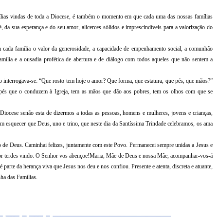
mílias vindas de toda a Diocese, é também o momento em que cada uma das nossas famílias
, da sua esperança e do seu amor, alicerces sólidos e imprescindíveis para a valorização do
em cada família o valor da generosidade, a capacidade de empenhamento social, a comunhão
ília e a ousadia profética de abertura e de diálogo com todos aqueles que não sentem a
o interrogava-se: “Que rosto tem hoje o amor? Que forma, que estatura, que pés, que mãos?”
pés que o conduzem à Igreja, tem as mãos que dão aos pobres, tem os olhos com que se
Diocese senão esta de dizermos a todas as pessoas, homens e mulheres, jovens e crianças,
m esquecer que Deus, uno e trino, que neste dia da Santíssima Trindade celebramos, os ama
o de Deus. Caminhai felizes, juntamente com este Povo. Permanecei sempre unidas a Jesus e
or terdes vindo. O Senhor vos abençoe!Maria, Mãe de Deus e nossa Mãe, acompanhar-vos-á
arte da herança viva que Jesus nos deu e nos confiou. Presente e atenta, discreta e atuante,
ha das Famílias.