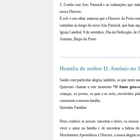
5. Confio este Ano Pastoral e as realizações que ne
nossa Diocese.
É sob o seu olhar materna que a Diocese do Porto se
caminhar ao longo do novo Ano Pastoral, que hoje aqui
Igreja Catedral, 9 de setembro, Dia da Dedicação, de 
António, Bispo do Porto
Homilia do senhor D. António no 1
Saúdo com particular alegria, também, os que neste a
Quisestes chamar a este momento
“O Amor gera-s
crianças, os jovens, os pais e os avós, envolvidos pe
constroem a mesma família.
Queridas Famílias:
Deus conhece as nossas canseiras e dores, os nossos
viver o amor na família e de encontrar a beleza d
Movimentos Apostólicos e Diocese, a nossa alegria se