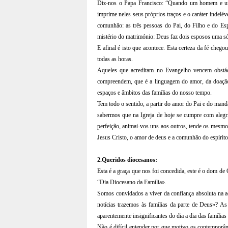
Diz-nos o Papa Francisco: “Quando um homem e uma 
imprime neles seus próprios traços e o caráter indel
comunhão: as três pessoas do Pai, do Filho e do Esp
mistério do matrimónio: Deus faz dois esposos uma só
E afinal é isto que acontece. Esta certeza da fé cheg
todas as horas.
Aqueles que acreditam no Evangelho vencem obstác
compreendem, que é a linguagem do amor, da doação,
espaços e âmbitos das famílias do nosso tempo.
Tem todo o sentido, a partir do amor do Pai e do manda
sabermos que na Igreja de hoje se cumpre com alegri
perfeição, animai-vos uns aos outros, tende os mesmo
Jesus Cristo, o amor de deus e a comunhão do espírit
2.Queridos diocesanos:
Esta é a graça que nos foi concedida, este é o dom de 
“Dia Diocesano da Família».
Somos convidados a viver da confiança absoluta na a
notícias trazemos às famílias da parte de Deus»? As
aparentemente insignificantes do dia a dia das famílias 
Não é difícil entender por que motivo os contemporân