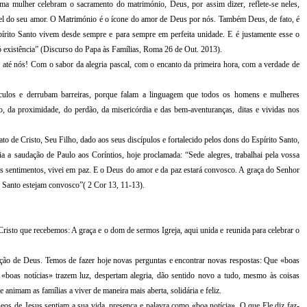
mulher celebram o sacramento do matrimónio, Deus, por assim dizer, reflete-se neles,
ével do seu amor. O Matrimónio é o ícone do amor de Deus por nós. Também Deus, de fato, é
írito Santo vivem desde sempre e para sempre em perfeita unidade. E é justamente esse o
 existência” (Discurso do Papa às Famílias, Roma 26 de Out. 2013).
ou até nós! Com o sabor da alegria pascal, com o encanto da primeira hora, com a verdade de
ulos e derrubam barreiras, porque falam a linguagem que todos os homens e mulheres
 da proximidade, do perdão, da misericórdia e das bem-aventuranças, ditas e vividas nos
to de Cristo, Seu Filho, dado aos seus discípulos e fortalecido pelos dons do Espírito Santo,
a a saudação de Paulo aos Coríntios, hoje proclamada: “Sede alegres, trabalhai pela vossa
s sentimentos, vivei em paz. E o Deus do amor e da paz estará convosco. A graça do Senhor
o Santo estejam convosco”( 2 Cor 13, 11-13).
Cristo que recebemos: A graça e o dom de sermos Igreja, aqui unida e reunida para celebrar o
ção de Deus. Temos de fazer hoje novas perguntas e encontrar novas respostas: Que «boas
 «boas notícias» trazem luz, despertam alegria, dão sentido novo a tudo, mesmo às coisas
e animam as famílias a viver de maneira mais aberta, solidária e feliz.
eos de Jesus sentiam a sua vida, presença e palavra como «boa notícia». O que Ele diz faz-