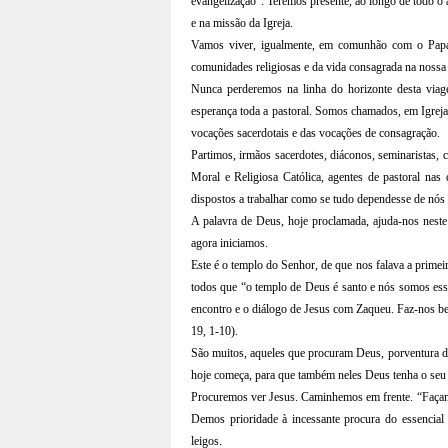
evangelização”. Teremos presente, ao longo de todo o an
e na missão da Igreja.
Vamos viver, igualmente, em comunhão com o Papa
comunidades religiosas e da vida consagrada na nossa 
Nunca perderemos na linha do horizonte desta viage
esperança toda a pastoral. Somos chamados, em Igreja
vocações sacerdotais e das vocações de consagração.
Partimos, irmãos sacerdotes, diáconos, seminaristas, 
Moral e Religiosa Católica, agentes de pastoral nas
dispostos a trabalhar como se tudo dependesse de nós
A palavra de Deus, hoje proclamada, ajuda-nos nest
agora iniciamos.
Este é o templo do Senhor, de que nos falava a primei
todos que “o templo de Deus é santo e nós somos esse
encontro e o diálogo de Jesus com Zaqueu. Faz-nos bem
19, 1-10).
São muitos, aqueles que procuram Deus, porventura d
hoje começa, para que também neles Deus tenha o seu 
Procuremos ver Jesus. Caminhemos em frente. “Façamo
Demos prioridade à incessante procura do essencial 
leigos.