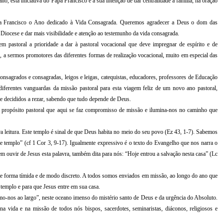
o, esta iniciativa do Papa Francisco e a sua intenção de dar centralidade à família, na oração
 Francisco o Ano dedicado à Vida Consagrada. Queremos agradecer a Deus o dom das
Diocese e dar mais visibilidade e atenção ao testemunho da vida consagrada.
m pastoral a prioridade a dar à pastoral vocacional que deve impregnar de espírito e de
, a sermos promotores das diferentes formas de realização vocacional, muito em especial das
consagrados e consagradas, leigos e leigas, catequistas, educadores, professores de Educação
 diferentes vanguardas da missão pastoral para esta viagem feliz de um novo ano pastoral,
 e decididos a rezar, sabendo que tudo depende de Deus.
e propósito pastoral que aqui se faz compromisso de missão e ilumina-nos no caminho que
ra leitura. Este templo é sinal de que Deus habita no meio do seu povo (Ez 43, 1-7). Sabemos
 templo” (cf 1 Cor 3, 9-17). Igualmente expressivo é o texto do Evangelho que nos narra o
 ouvir de Jesus esta palavra, também dita para nós: “Hoje entrou a salvação nesta casa” (Lc
e forma tímida e de modo discreto. A todos somos enviados em missão, ao longo do ano que
templo e para que Jesus entre em sua casa.
-nos ao largo”, neste oceano imenso do mistério santo de Deus e da urgência do Absoluto.
na vida e na missão de todos nós bispos, sacerdotes, seminaristas, diáconos, religiosos e