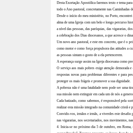
Desta Exortação Apostólica faremos texto e tema para 
todo o Ano pastoral, concretamente nas Caminhadas d
Desde o início do meu ministério, no Porto, encontrei
alma de uma Igreja com um belo e longo percurso hist
a nível das pessoas, das paróquias, das vigararias, do
a celebração dos Dias diocesanos, a que acresce o din
Um novo ano pastoral, e este em concreto, que é o p
como motor e como força propulsora das atitudes a cul
as pessoas sintam o gosto de a ela pertencerem.
A esperança surge assim na Igreja diocesana como pres
O serviço aos mais pobres exige atenção demorada e c
respostas novas para problemas diferentes e para pess
proteger os mais frágeis e promover a sua dignidade.
A pobreza não é uma fatalidade nem pode ser uma tira
sua missão nem extinguir em cada um de nós a generos
Cada batizado, como sabemos, é responsável pela sor
realizar esta missão integrado na comunidade cristã e 
Convido-vos, irmãos e irmãs, a viverdes este desafio 
nas vigararias, nos secretariados, nos movimentos, nas
4. Inicia-se no próximo dia 5 de outubro, em Roma, 