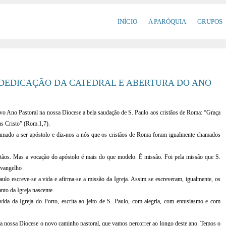
INÍCIO
A PARÓQUIA
GRUPOS
 DEDICAÇÃO DA CATEDRAL E ABERTURA DO ANO
vo Ano Pastoral na nossa Diocese a bela saudação de S. Paulo aos cristãos de Roma: “Graça
us Cristo” (Rom.1,7).
amado a ser apóstolo e diz-nos a nós que os cristãos de Roma foram igualmente chamados
tãos. Mas a vocação do apóstolo é mais do que modelo. É missão. Foi pela missão que S.
Evangelho
Paulo escreve-se a vida e afirma-se a missão da Igreja. Assim se escreveram, igualmente, os
nto da Igreja nascente.
da da Igreja do Porto, escrita ao jeito de S. Paulo, com alegria, com entusiasmo e com
a a nossa Diocese o novo caminho pastoral, que vamos percorrer ao longo deste ano. Temos o