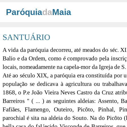
Paróquia
da
Maia
SANTUÁRIO
A vida da paróquia decorreu, até meados do séc. X
Balio e da Ordem, como é comprovado pela inscriç
locais, nomeadamente na capela-mor da Igreja de S.
Até ao século XIX, a paróquia era constituída por 
população se dedicava à agricultura ou trabalhav
1868, o P.e João Vieira Neves Castro da Cruz atrib
Barreiros " ( ... ) as seguintes aldeias: Assento, B
Fafiães, Flamengo, Outeiro, Picôto, Pinhal, Pi
parochial é sita na aldeia do Souto. Na do Picôto (
bella casa do faUecido Visconde de Barreiros, qu