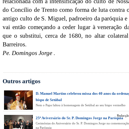
relacionada com a intensificação do culto de Noss
do Concílio de Trento como forma de luta contra 
antigo culto de S. Miguel, padroeiro da paróquia 
vai então começando a ceder lugar à veneração 
que o substitui, cerca de 1680, no altar colatera
Barreiros.
Pe. Domingos Jorge
.
Outros artigos
D. Manuel Martins celebrou missa dos 40 anos da orden
bispo de Setúbal
Nem o Papa faltou à homenagem de Setúbal ao seu bispo vermelho
Redacção
25º Aviversário do Sr. P. Domingos Jorge na Paróquia
Cerimónias do Aniversário do Sr. P. Domingos Jorge na comemoraçã
na Paróquia