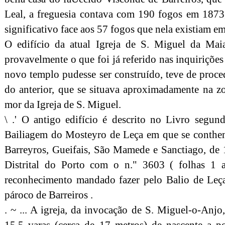
Leal, a freguesia contava com 190 fogos em 1873
significativo face aos 57 fogos que nela existiam e
O edifício da atual Igreja de S. Miguel da Ma
provavelmente o que foi já referido nas inquirições
novo templo pudesse ser construído, teve de proce
do anterior, que se situava aproximadamente na z
mor da Igreja de S. Miguel.
\ .' O antigo edifício é descrito no Livro seg
Bailiagem do Mosteyro de Leça em que se conthent
Barreyros, Gueifais, São Mamede e Sanctiago, de
Distrital do Porto com o n." 3603 ( folhas 1 a
reconhecimento mandado fazer pelo Balio de Leça
pároco de Barreiros .
. ~ ... A igreja, da invocação de S. Miguel-o-Anj
15,5 varas (cerca de 17 metros) de nascente a po